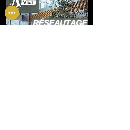
subscribe to the newsletter
Frequently
Asked
Questions
EVENT
Stay connected